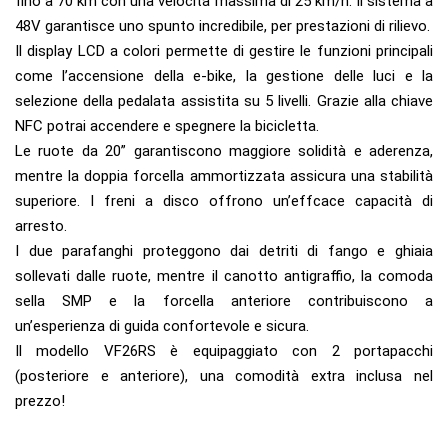
fino a 70 km con una velocità massima di 25 km/h. Il sistema a
48V garantisce uno spunto incredibile, per prestazioni di rilievo.
Il display LCD a colori permette di gestire le funzioni principali
come l’accensione della e-bike, la gestione delle luci e la
selezione della pedalata assistita su 5 livelli. Grazie alla chiave
NFC potrai accendere e spegnere la bicicletta.
Le ruote da 20” garantiscono maggiore solidità e aderenza,
mentre la doppia forcella ammortizzata assicura una stabilità
superiore. I freni a disco offrono un’effcace capacità di
arresto.
I due parafanghi proteggono dai detriti di fango e ghiaia
sollevati dalle ruote, mentre il canotto antigraffio, la comoda
sella SMP e la forcella anteriore contribuiscono a
un’esperienza di guida confortevole e sicura.
Il modello VF26RS è equipaggiato con 2 portapacchi
(posteriore e anteriore), una comodità extra inclusa nel
prezzo!