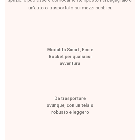
spazio, e può essere comodamente riposto nel bagagliaio di
un’auto o trasportato sui mezzi pubblici.
Modalità Smart, Eco e
Rocket per qualsiasi
avventura
Da trasportare
ovunque, con un telaio
robusto e leggero