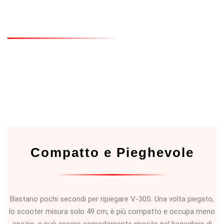
CONTROLLO SEMPLICE
Dotato di un display LCD Multifunzione integrato con V-30S
potrai tenere sotto controllo i parametri mentre sei in
movimento riducendo al minimo i rischi.
Compatto e Pieghevole
Bastano pochi secondi per ripiegare V-30S. Una volta piegato,
lo scooter misura solo 49 cm, è più compatto e occupa meno