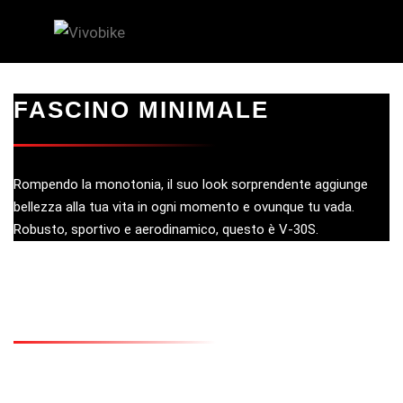
FASCINO MINIMALE
Rompendo la monotonia, il suo look sorprendente aggiunge
bellezza alla tua vita in ogni momento e ovunque tu vada.
Robusto, sportivo e aerodinamico, questo è V-30S.
EVITA IL TRAFFICO IN CITTÀ
V-30S è pensato per trasformare il modo in cui ti muovi, grazie