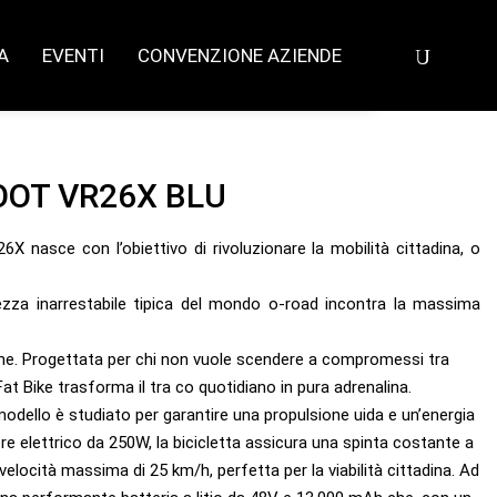
A
EVENTI
CONVENZIONE AZIENDE
FOOT VR26X BLU
X nasce con l’obiettivo di rivoluzionare la mobilità cittadina, o
zza inarrestabile tipica del mondo o-road incontra la massima
rne. Progettata per chi non vuole scendere a compromessi tra
t Bike trasforma il tra co quotidiano in pura adrenalina.
modello è studiato per garantire una propulsione uida e un’energia
e elettrico da 250W, la bicicletta assicura una spinta costante a
elocità massima di 25 km/h, perfetta per la viabilità cittadina. Ad