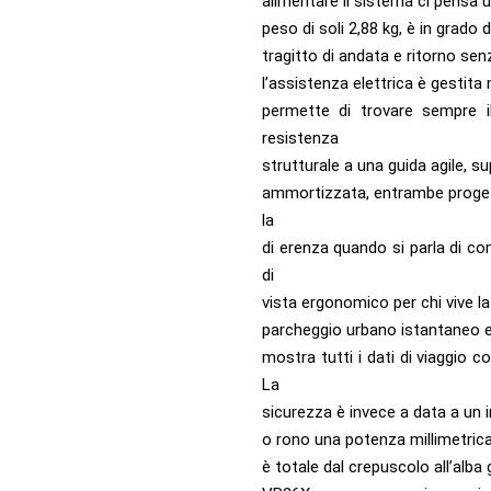
alimentare il sistema ci pensa 
peso di soli 2,88 kg, è in grado
tragitto di andata e ritorno senza
l’assistenza elettrica è gesti
permette di trovare sempre il
resistenza
strutturale a una guida agile, 
ammortizzata, entrambe progett
la
di erenza quando si parla di c
di
vista ergonomico per chi vive la
parcheggio urbano istantaneo e 
mostra tutti i dati di viaggio 
La
sicurezza è invece a data a un i
o rono una potenza millimetrica 
è totale dal crepuscolo all’alba 