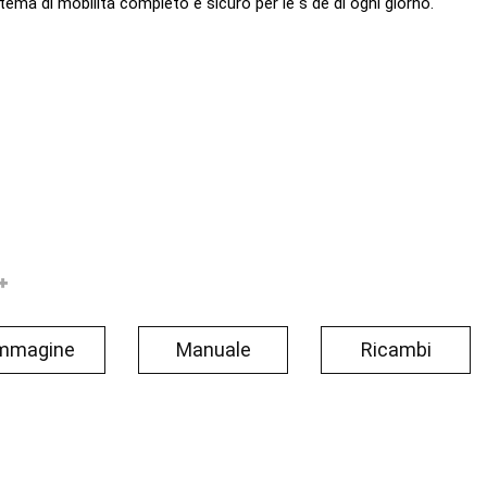
ema di mobilità completo e sicuro per le s de di ogni giorno.
mmagine
Manuale
Ricambi