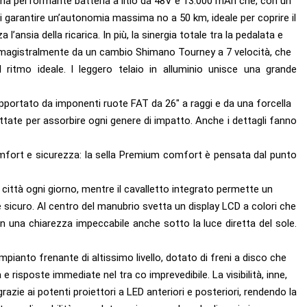
una performante batteria a litio da 48V e 13.000 mAh che, con un
 di garantire un’autonomia massima no a 50 km, ideale per coprire il
 l’ansia della ricarica. In più, la sinergia totale tra la pedalata e
ta magistralmente da un cambio Shimano Tourney a 7 velocità, che
 ritmo ideale. l leggero telaio in alluminio unisce una grande
supportato da imponenti ruote FAT da 26″ a raggi e da una forcella
ate per assorbire ogni genere di impatto. Anche i dettagli fanno
omfort e sicurezza: la sella Premium comfort è pensata dal punto
 città ogni giorno, mentre il cavalletto integrato permette un
sicuro. Al centro del manubrio svetta un display LCD a colori che
con una chiarezza impeccabile anche sotto la luce diretta del sole.
mpianto frenante di altissimo livello, dotato di freni a disco che
e risposte immediate nel tra co imprevedibile. La visibilità, inne,
grazie ai potenti proiettori a LED anteriori e posteriori, rendendo la