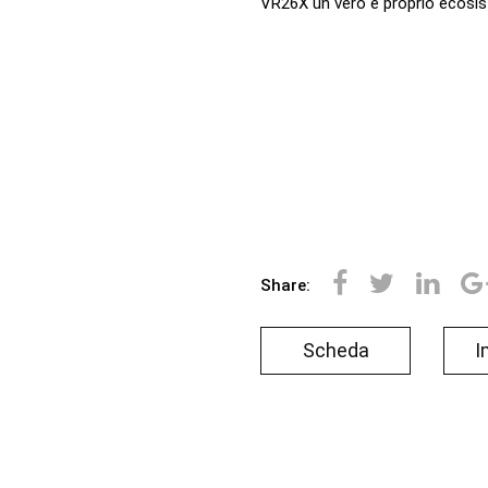
VR26X un vero e proprio ecosist
Share:
Scheda
I