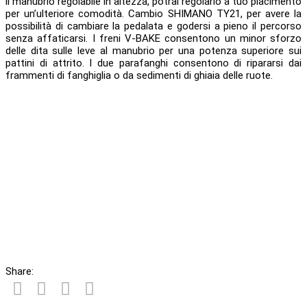
il manubrio regolabile in altezza, potrai regolarlo a tuo piacimento
per un’ulteriore comodità. Cambio SHIMANO TY21, per avere la
possibilità di cambiare la pedalata e godersi a pieno il percorso
senza affaticarsi. I freni V-BAKE consentono un minor sforzo
delle dita sulle leve al manubrio per una potenza superiore sui
pattini di attrito. I due parafanghi consentono di ripararsi dai
frammenti di fanghiglia o da sedimenti di ghiaia delle ruote.
Share: